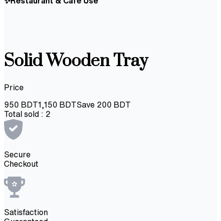
✨Restaurant & Café Use
Solid Wooden Tray
Price
950
BDT
1,150
BDT
Save
200
BDT
Total sold :
2
Secure
Checkout
Satisfaction